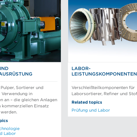
UND
LABOR-
KAUSRÜSTUNG
LEISTUNGSKOMPONENTE
 Pulper, Sortierer und
Verschleißteilkomponenten für
r Verwendung in
Laborsortierer, Refiner und Stof
en an – die gleichen Anlagen
Related topics
n kommerziellen Einsatz
Prüfung und Labor
t werden.
pics
chnologie
nd Labor