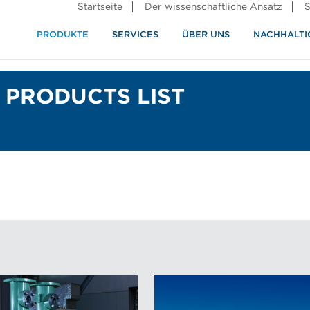
Startseite
Der wissenschaftliche Ansatz
S
PRODUKTE
SERVICES
ÜBER UNS
NACHHALTI
ndustrie
rennung
 PRODUCTS LIST