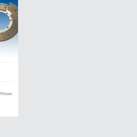
N
flöser.