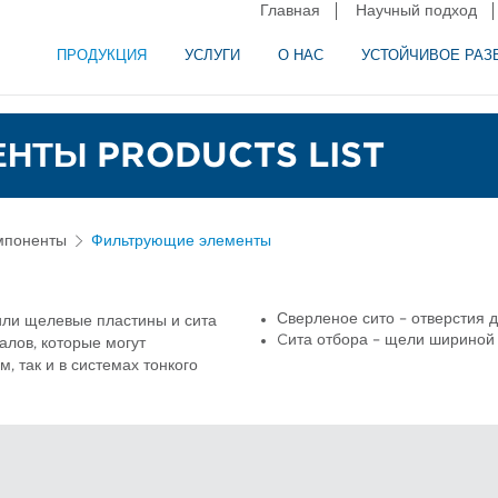
Главная
Научный подход
ПРОДУКЦИЯ
УСЛУГИ
О НАС
УСТОЙЧИВОЕ РАЗ
и сепарация в пищевой промышленности
аторное оборудование
НТЫ PRODUCTS LIST
мпоненты
Фильтрующие элементы
Сверленое сито – отверстия 
ли щелевые пластины и сита
Cита отбора – щели шириной 
лов, которые могут
, так и в системах тонкого