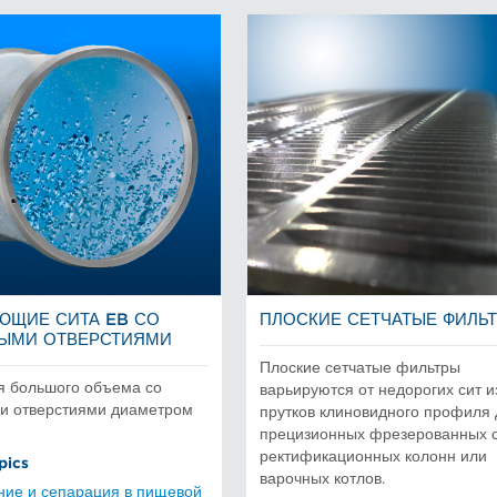
ЮЩИЕ СИТА EB СО
ПЛОСКИЕ СЕТЧАТЫЕ ФИЛЬ
ЫМИ ОТВЕРСТИЯМИ
Плоские сетчатые фильтры
я большого объема со
варьируются от недорогих сит и
и отверстиями диаметром
прутков клиновидного профиля 
м
прецизионных фрезерованных с
ректификационных колонн или
pics
варочных котлов.
ние и сепарация в пищевой