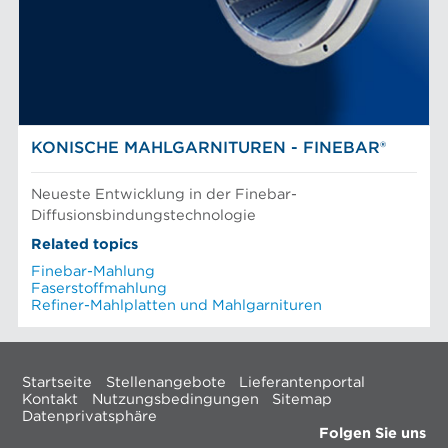
KONISCHE MAHLGARNITUREN - FINEBAR®
Neueste Entwicklung in der Finebar-
Diffusionsbindungstechnologie
Related topics
Finebar-Mahlung
Faserstoffmahlung
Refiner-Mahlplatten und Mahlgarnituren
Startseite
Stellenangebote
Lieferantenportal
Kontakt
Nutzungsbedingungen
Sitemap
Datenprivatsphäre
Folgen Sie uns