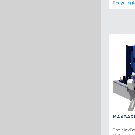
Recyclingf
MAXBARR
The MaxBar