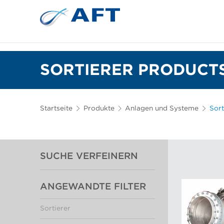
Siebkörbe und Mahlplatten für die I
Lebensmittelsortierung und -t
SORTIERER PRODUCTS
Startseite
Produkte
Anlagen und Systeme
Sort
SUCHE VERFEINERN
ANGEWANDTE FILTER
Sortierer