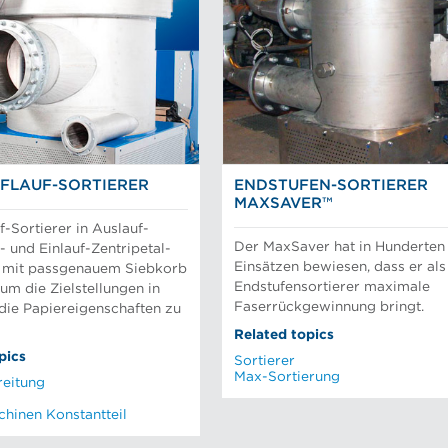
FLAUF-SORTIERER
ENDSTUFEN-SORTIERER
MAXSAVER™
f-Sortierer in Auslauf-
Der MaxSaver hat in Hunderten
- und Einlauf-Zentripetal-
Einsätzen bewiesen, dass er als
 mit passgenauem Siebkorb
Endstufensortierer maximale
um die Zielstellungen in
Faserrückgewinnung bringt.
die Papiereigenschaften zu
Related topics
pics
Sortierer
Max-Sortierung
reitung
hinen Konstantteil