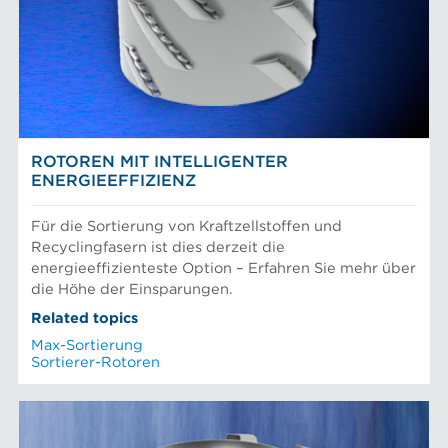
Mechanischer Faserstoff
Sortierer
Papiermaschinen Konstantteil
Stoffaufbereitung
Prüfung und Labor
Recyclingfasern
AFT-NACHRICHTEN
Siebkörbe und Mahlplatten für die Industrie
ROTOREN MIT INTELLIGENTER
ENERGIEEFFIZIENZ
Für die Sortierung von Kraftzellstoffen und
Recyclingfasern ist dies derzeit die
energieeffizienteste Option – Erfahren Sie mehr über
die Höhe der Einsparungen.
Related topics
Max-Sortierung
Sortierer-Rotoren