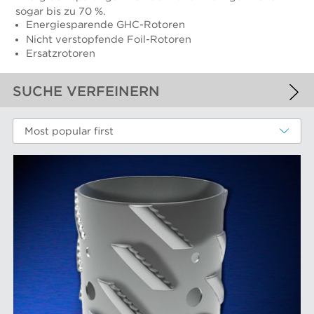
sogar bis zu 70 %.
Energiesparende GHC-Rotoren
Nicht verstopfende Foil-Rotoren
Ersatzrotoren
SUCHE VERFEINERN
ANGEWANDTE FILTER
Most popular first
Sortierer-Rotoren
WEITERE FILTER
LEISTUNGSKOMPONENTEN
Filterelemente
AFT-MARKEN
Refiner-Mahlplatten und Mahlgarnituren
Siebbleche
Aikawa-Technologie
MÄRKTE
Siebkörbe
Finebar-Mahlung
Sortierer-Rotoren
Max-Sortierung
Chemiefasern
ANLAGE
POM-Konstantteilsysteme
Faserstoffmahlung
Lebensmittelsortierung und -trennung
Konstanter Teil