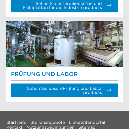
Sehen Sie unsereSiebkörbe und
Mahlplatten für die Industrie products
PRÜFUNG UND LABOR
Sehen Sie unserePrüfung und Labor
products
Startseite
Stellenangebote
Lieferantenportal
Kontakt
Nutzungsbedingungen
Sitemap