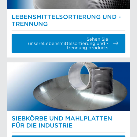
LEBENSMITTELSORTIERUNG UND -
TRENNUNG
Sehen Sie
unsereLebensmittelsortierung und -
trennung products
SIEBKÖRBE UND MAHLPLATTEN
FÜR DIE INDUSTRIE