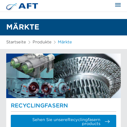
MÄRKTE
Startseite
Produkte
Märkte
RECYCLINGFASERN
Sehen Sie unsereRecyclingfasern
products