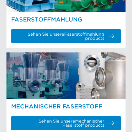
FASERSTOFFMAHLUNG
Sehen Sie unsereFaserstoffmahlung
products
MECHANISCHER FASERSTOFF
Sehen Sie unsereMechanischer
Faserstoff products