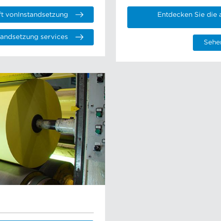
t vonInstandsetzung
Entdecken Sie die
tandsetzung services
Sehe