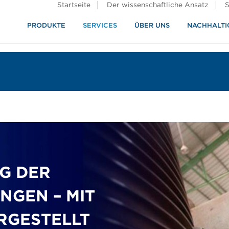
Startseite
Der wissenschaftliche Ansatz
S
PRODUKTE
SERVICES
ÜBER UNS
NACHHALTI
ndustrie
rennung
G DER
NGEN – MIT
RGESTELLT