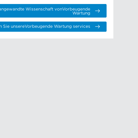
 angewandte Wissenschaft vonVorbeugende
Wartung
n Sie unsereVorbeugende Wartung services