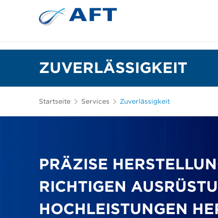
Siebkörbe und Mahlplatten für die I
Lebensmittelsortierung und -t
ZUVERLÄSSIGKEIT
Startseite
Services
Zuverlässigkeit
PRÄZISE HERSTELLUN
RICHTIGEN AUSRÜSTU
HOCHLEISTUNGEN HE