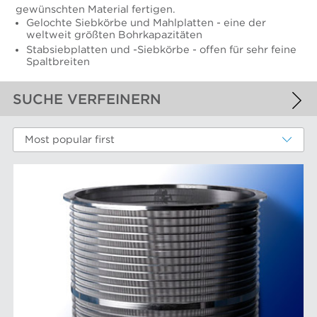
gewünschten Material fertigen.
Gelochte Siebkörbe und Mahlplatten - eine der
weltweit größten Bohrkapazitäten
Stabsiebplatten und -Siebkörbe - offen für sehr feine
Spaltbreiten
SUCHE VERFEINERN
ANGEWANDTE FILTER
Most popular first
Siebkörbe und Mahlplatten für die Industrie
WEITERE FILTER
LEISTUNGSKOMPONENTEN
Filterelemente
AFT-MARKEN
Refiner-Mahlplatten und Mahlgarnituren
Siebbleche
Aikawa-Technologie
MÄRKTE
Siebkörbe
Finebar-Mahlung
Sortierer-Rotoren
Max-Sortierung
Chemiefasern
ANLAGE
POM-Konstantteilsysteme
Faserstoffmahlung
Lebensmittelsortierung und -trennung