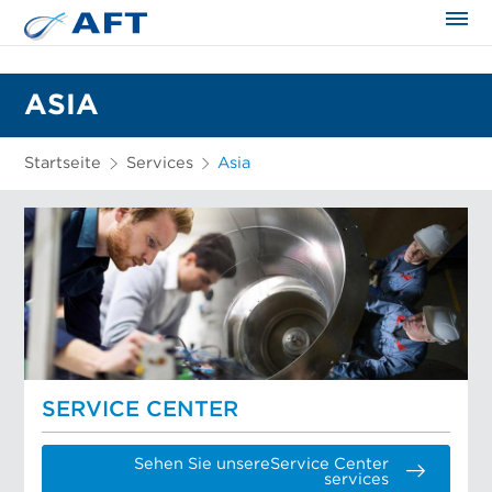
ASIA
Startseite
Services
Asia
SERVICE CENTER
Sehen Sie unsereService Center
services