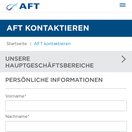
AFT KONTAKTIEREN
Startseite
AFT kontaktieren
UNSERE
HAUPTGESCHÄFTSBEREICHE
PERSÖNLICHE INFORMATIONEN
EUROPA UND AFRIKA
NORDAMERIKA
Vorname*
SÜDAMERIKA
ASIEN UND FERNOST
Nachname*