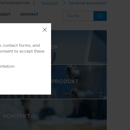
tellenangebote
Deutsch
Sprache auswählen
GKEIT
KONTAKT
, contact forms, and
AFT-NACHRICHTEN
consent to accept these
entation
VORGESTELLTES PRODUKT
KONTAKT