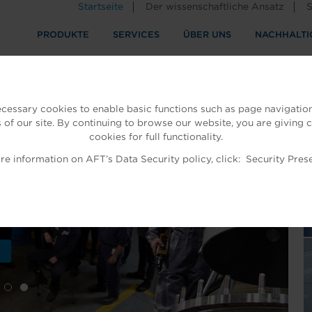
Startseite
Der wissenschaftliche Ansatz
S
PRODUKTE
SERVICES
ÜBER UNS
NACHHALTI
ndustrie
rennung
ecessary cookies to enable basic functions such as page navigation
 of our site. By continuing to browse our website, you are giving 
cookies for full functionality.
e information on AFT’s Data Security policy, click:
Security Pres