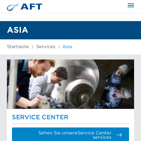
ASIA
Startseite
Services
Asia
SERVICE CENTER
Sehen Sie unsereService Center
services