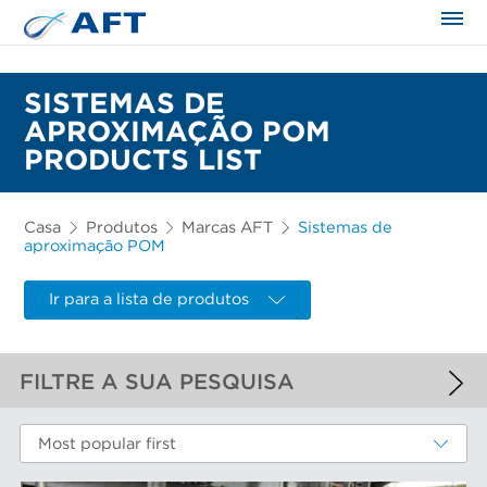
SISTEMAS DE
APROXIMAÇÃO POM
PRODUCTS LIST
Casa
Produtos
Marcas AFT
Sistemas de
aproximação POM
Ir para a lista de produtos
FILTRE A SUA PESQUISA
FILTROS APLICADOS
Most popular first
Sistemas de aproximação POM