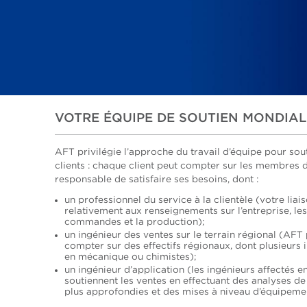
VOTRE ÉQUIPE DE SOUTIEN MONDIAL
AFT privilégie l’approche du travail d’équipe pour sou
clients : chaque client peut compter sur les membres d
responsable de satisfaire ses besoins, dont :
un professionnel du service à la clientèle (votre liai
relativement aux renseignements sur l’entreprise, les
commandes et la production);
un ingénieur des ventes sur le terrain régional (AFT
compter sur des effectifs régionaux, dont plusieurs 
en mécanique ou chimistes);
un ingénieur d’application (les ingénieurs affectés e
soutiennent les ventes en effectuant des analyses d
plus approfondies et des mises à niveau d’équipemen