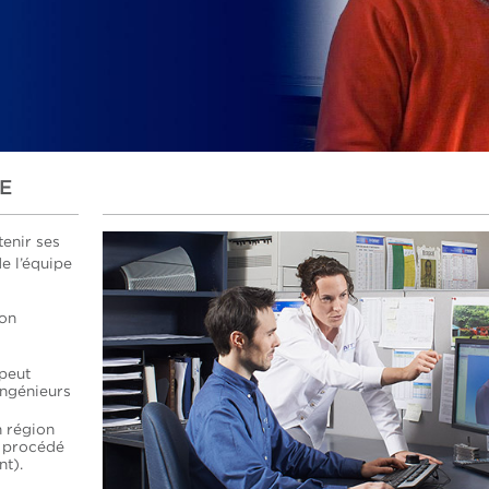
E
tenir ses
e l’équipe
son
 peut
ingénieurs
n région
e procédé
t).