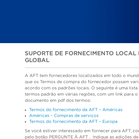
SUPORTE DE FORNECIMENTO LOCAL 
GLOBAL
A AFT tem fornecedores localizados em todo o mund
que os Termos de compra do fornecedor possam vari
acordo com os padrões locais. O seguinte é uma lista
termos padrão em várias regiões, com um link para o
documento em pdf dos termos:
Termos do fornecimento da AFT – Américas
Américas – Compras de serviços
Termos do fornecimento da AFT – Europa
Se você estiver interessado em fornecer para AFT, co
pelo botão PERGUNTE À AFT . Indique as adições de 