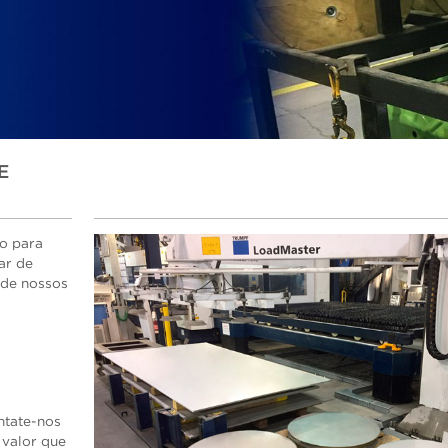
E
o para
ar de
 de nossos
ntate-nos
valor que