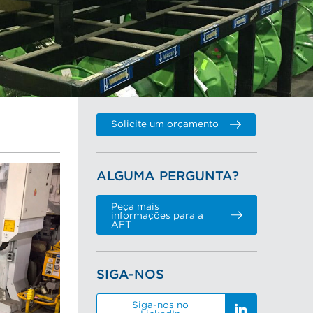
Solicite um orçamento
ALGUMA PERGUNTA?
Peça mais
informações para a
AFT
SIGA-NOS
Siga-nos no