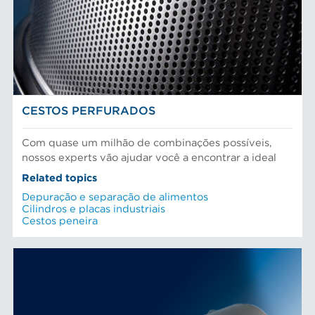
Depuração e separação de alimentos
Peneiras
Fibras químicas
Preparação do material
Fibras recicladas
Sistema de aproximação
Pasta Mecanica
Refinação de fibras
PROCESSAMENTO DE ALIMENTOS
Testes e laboratório
CESTOS PERFURADOS
Com quase um milhão de combinações possíveis,
nossos experts vão ajudar você a encontrar a ideal
Related topics
Depuração e separação de alimentos
Cilindros e placas industriais
Cestos peneira