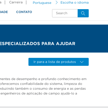
a
Carreira
Portuguese
Escolha o idioma
DADE
CONTATO
ESPECIALIZADOS PARA AJUDAR
Ir para a lista de produtos
entes de desempenho e profundo conhecimento em
oferecemos confiabilidade do sistema, limpeza do
reduzindo também o consumo de energia e as perdas
s engenheiros de aplicação de campo ajudá-lo a