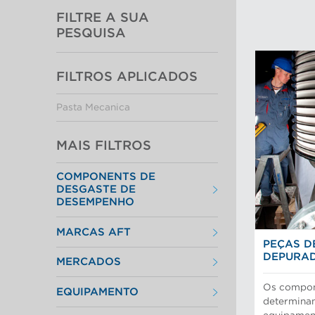
FILTRE A SUA
PESQUISA
FILTROS APLICADOS
Pasta Mecanica
MAIS FILTROS
COMPONENTS DE
DESGASTE DE
DESEMPENHO
Cestos peneira
MARCAS AFT
Discos e insertos do refinador
PEÇAS D
Elementos do filtro
Depuradores Max
Placas depuradoras
DEPURA
MERCADOS
Refinação Finebar
Rotores de depurador
Sistemas de aproximação POM
Aproximação da máquina de
Tecnologia Aikawa
Os compone
EQUIPAMENTO
papel
determina
Cilindros e placas industriais
Peneiras