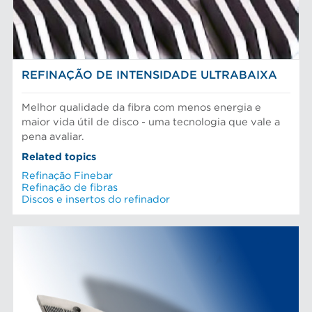
Pasta Mecanica
Refinação de fibras
SOLUÇÕES EM REFINAÇÃO
Testes e laboratório
REFINAÇÃO DE INTENSIDADE ULTRABAIXA
Melhor qualidade da fibra com menos energia e
maior vida útil de disco - uma tecnologia que vale a
pena avaliar.
Related topics
Refinação Finebar
Refinação de fibras
Discos e insertos do refinador