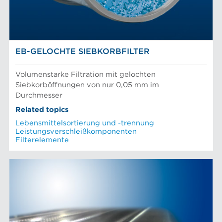
AFT-NACHRICHTEN
Siebkörbe und Mahlplatten für die Industrie
EB-GELOCHTE SIEBKORBFILTER
Volumenstarke Filtration mit gelochten
Siebkorböffnungen von nur 0,05 mm im
Durchmesser
Related topics
Lebensmittelsortierung und -trennung
Leistungsverschleißkomponenten
Filterelemente