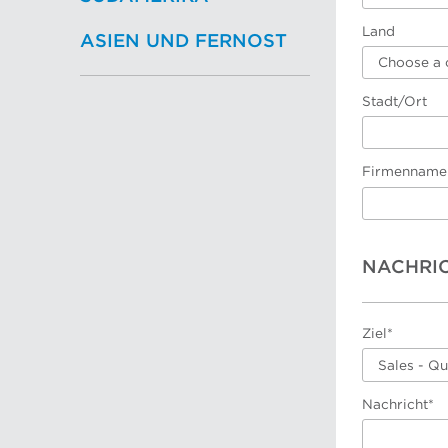
Land
ASIEN UND FERNOST
Choose a 
Stadt/Ort
Firmenname
NACHRI
Ziel*
Sales - Q
Nachricht*