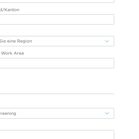
d/Kanton
Sie eine Region
/ Work Area
creening