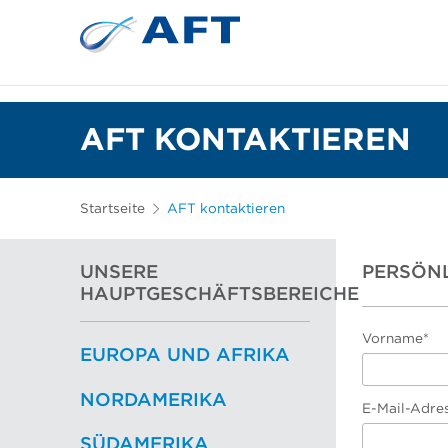
Siebkörbe und Mahlplatten für die I
Lebensmittelsortierung und -t
AFT KONTAKTIEREN
Startseite
AFT kontaktieren
UNSERE
PERSÖN
HAUPTGESCHÄFTSBEREICHE
Vorname*
EUROPA UND AFRIKA
NORDAMERIKA
E-Mail-Adre
SÜDAMERIKA