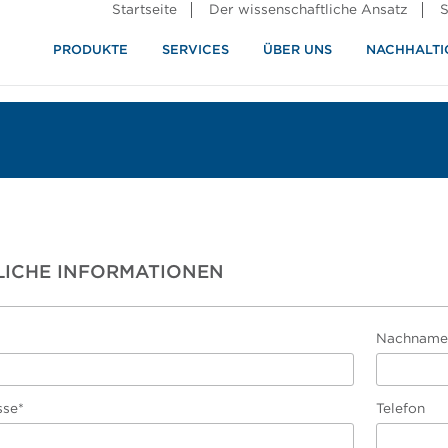
Startseite
Der wissenschaftliche Ansatz
S
PRODUKTE
SERVICES
ÜBER UNS
NACHHALTI
ndustrie
rennung
LICHE INFORMATIONEN
Nachname
sse*
Telefon