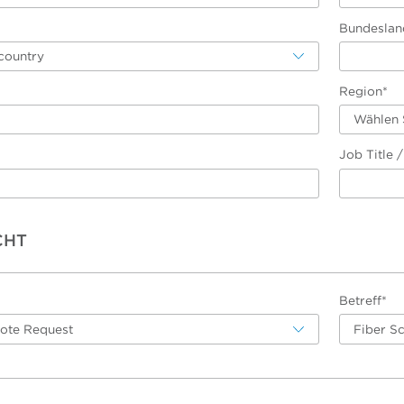
Bundeslan
country
Region*
Wählen 
Job Title 
CHT
Betreff*
uote Request
Fiber S