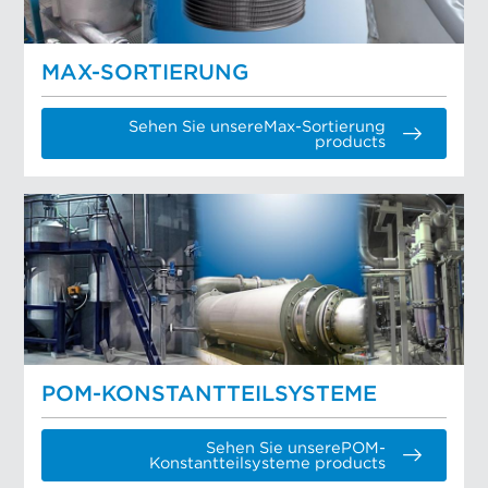
MAX-SORTIERUNG
Sehen Sie unsereMax-Sortierung
products
POM-KONSTANTTEILSYSTEME
Sehen Sie unserePOM-
Konstantteilsysteme products