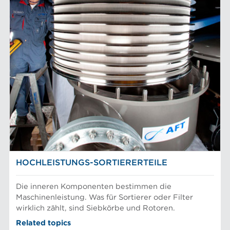
LEISTUNGSKOMPONENTEN
Filterelemente
AFT-MARKEN
Refiner-Mahlplatten und Mahlgarnituren
Siebbleche
Aikawa-Technologie
MÄRKTE
Siebkörbe
Finebar-Mahlung
Sortierer-Rotoren
Max-Sortierung
Chemiefasern
ANLAGE
POM-Konstantteilsysteme
Faserstoffmahlung
Lebensmittelsortierung und -trennung
Konstanter Teil
Mechanischer Faserstoff
Sortierer
Papiermaschinen Konstantteil
Stoffaufbereitung
Prüfung und Labor
Recyclingfasern
FASERBEARBEITUNG
Siebkörbe und Mahlplatten für die Industrie
HOCHLEISTUNGS-SORTIERERTEILE
Die inneren Komponenten bestimmen die
Maschinenleistung. Was für Sortierer oder Filter
wirklich zählt, sind Siebkörbe und Rotoren.
Related topics