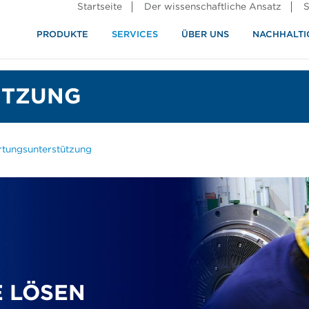
Startseite
Der wissenschaftliche Ansatz
S
PRODUKTE
SERVICES
ÜBER UNS
NACHHALTI
ndustrie
rennung
ÜTZUNG
tungsunterstützung
 LÖSEN