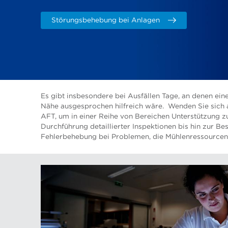
Störungsbehebung bei Anlagen
Es gibt insbesondere bei Ausfällen Tage, an denen ein
Nähe ausgesprochen hilfreich wäre. Wenden Sie sich
AFT, um in einer Reihe von Bereichen Unterstützung zu
Durchführung detaillierter Inspektionen bis hin zur B
Fehlerbehebung bei Problemen, die Mühlenressourcen