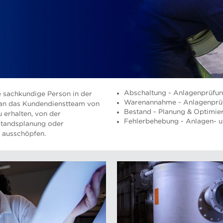
Abschaltung - Anlagenprüfu
e sachkundige Person in der
Warenannahme - Anlagenprü
 an das Kundendienstteam von
Bestand - Planung & Optimie
 erhalten, von der
Fehlerbehebung - Anlagen- 
estandsplanung oder
 ausschöpfen.