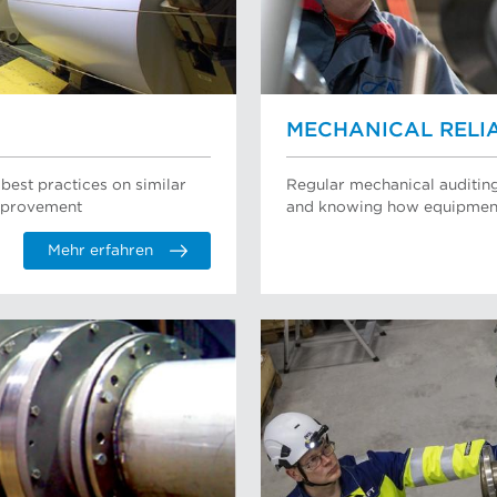
MECHANICAL RELIA
best practices on similar
Regular mechanical auditing
improvement
and knowing how equipment 
Mehr erfahren