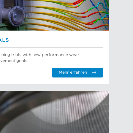
ALS
running trials with new performance wear
vement goals.
Mehr erfahren