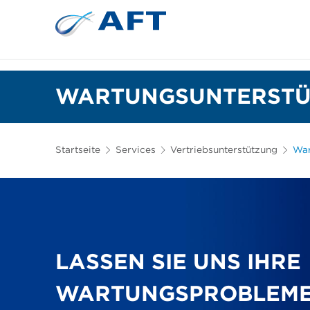
Siebkörbe und Mahlplatten für die I
Lebensmittelsortierung und -t
WARTUNGSUNTERST
Startseite
Services
Vertriebsunterstützung
War
LASSEN SIE UNS IHRE
WARTUNGSPROBLEME