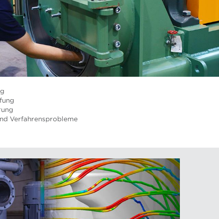
ng
fung
rung
und Verfahrensprobleme