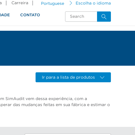
a
Carreira
Portuguese
Escolha o idioma
DADE
CONTATO
Ir para a lista de produtos
m SimAudit vem dessa experiência, com a
perar das mudanças feitas em sua fábrica e estimar o