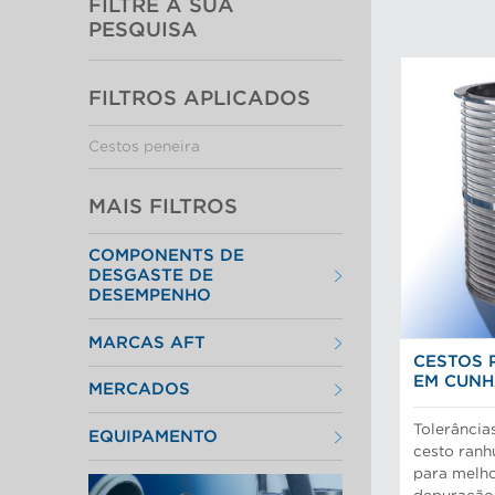
FILTRE A SUA
PESQUISA
FILTROS APLICADOS
Cestos peneira
MAIS FILTROS
COMPONENTS DE
DESGASTE DE
DESEMPENHO
Cestos peneira
MARCAS AFT
Discos e insertos do refinador
CESTOS 
Elementos do filtro
Depuradores Max
Placas depuradoras
EM CUNH
MERCADOS
Refinação Finebar
Rotores de depurador
Sistemas de aproximação POM
Aproximação da máquina de
Tecnologia Aikawa
Tolerância
EQUIPAMENTO
papel
cesto ran
Cilindros e placas industriais
Peneiras
para melh
Depuração e separação de
Preparação do material
alimentos