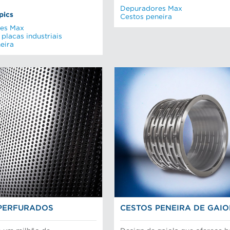
Depuradores Max
pics
Cestos peneira
es Max
 placas industriais
eira
PERFURADOS
CESTOS PENEIRA DE GAI