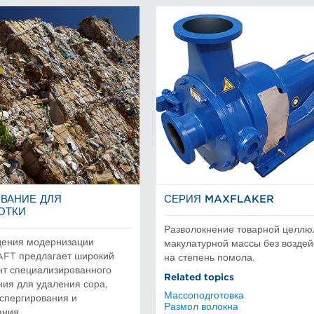
ВАНИЕ ДЛЯ
СЕРИЯ MAXFLAKER
ОТКИ
Разволокнение товарной целлю
дения модернизации
макулатурной массы без воздей
AFT предлагает широкий
на степень помола.
нт специализированного
Related topics
ия для удаления сора,
Массоподготовка
испергирования и
Размол волокна
ания.