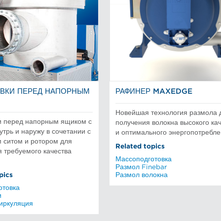
ВКИ ПЕРЕД НАПОРНЫМ
РАФИНЕР MAXEDGE
Новейшая технология размола 
и перед напорным ящиком с
получения волокна высокого ка
утрь и наружу в сочетании с
и оптимального энергопотребл
 ситом и ротором для
Related topics
 требуемого качества
Массоподготовка
Размол Finebar
pics
Размол волокна
отовка
и
циркуляция