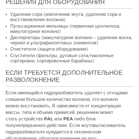
РЕШЕНИЯ ДЛЯ ОБОРУДОВАНИЯ
Удаление сора (извлечение жгута, удаление сора и
восстановление волокна)
Пульсационные мельницы (первичная целлюлоза,
макулатурное волокно)
Диспергаторы (макулатурное волокно – удаление воска,
чернил и ультрафиолетовых элементов)
Очистители (защита оборудования)
Сгустители (фильтры, дуговые сита/наклонные
сортировки, сортировочные барабаны)
ЕСЛИ ТРЕБУЕТСЯ ДОПОЛНИТЕЛЬНОЕ
РАЗВОЛОКНЕНИЕ
Если имеющийся гидроразбиватель удаляет с отходами
слишком большое количество волокна, это волокно
можно восстановить. В зависимости от концентрации
массы, типа и объема примесей, решением может
стать устройство
PAL
или
PEA
либо блок
полунепрерывного действия. Если жгутовытаскиватель
гидроразбивателя нуждается в техническом
обслуживании, обратите внимание на наш