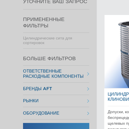
УТОЧНИТЕ ВАШ ЗАПРОС
ПРИМЕНЕННЫЕ
ФИЛЬТРЫ
Цилиндрические сита для
сортировок
БОЛЬШЕ ФИЛЬТРОВ
ОТВЕТСТВЕННЫЕ
РАСХОДНЫЕ КОМПОНЕНТЫ
Размалывающая гарнитура
БРЕНДЫ AFT
Роторы для сортировок
Сортирующие пластины
ЦИЛИНДР
Aikawa Technology
Фильтрующие элементы
КЛИНОВИ
РЫНКИ
Размол Finebar
Цилиндрические сита для
Системы короткой циркуляции
сортировок
Испытательное и лабораторное
POM
Допуски, к
ОБОРУДОВАНИЕ
Короткая циркуляция
Сортирование Max
беспрецед
Макулатурное волокно
Короткая циркуляция
Механическая целлюлоза
щелевых пр
Массоподготовка
Промышленные сита и пластины