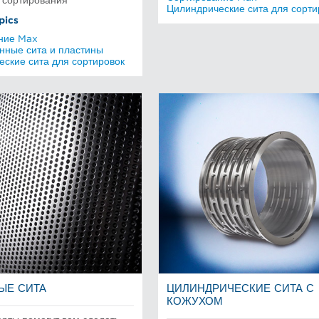
 сортирования
Цилиндрические сита для сорти
pics
ние Max
ные сита и пластины
ские сита для сортировок
ЫЕ СИТА
ЦИЛИНДРИЧЕСКИЕ СИТА С
КОЖУХОМ