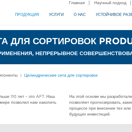
Главная
Научный подход
ПРОДУКЦИЯ
УСЛУГИ
О НАС
УСТОЙЧИВОЕ РАЗ
и сепарация в пищевой промышленности
аторное оборудование
А ДЛЯ СОРТИРОВОК PRODU
ПРИМЕНЕНИЯ, НЕПРЕРЫВНОЕ СОВЕРШЕНСТВОВ
мпоненты
Цилиндрические сита для сортировок
льше 110 лет – это AFT. Наш
На этой основе мы разработал
 мире позволил нам накопить
позволяет прогнозировать, как
процессе при внесении тех или
будущих инвестиций.