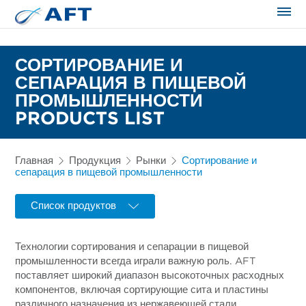
Сортирование и сепарация в пищевой промышленности
СОРТИРОВАНИЕ И
СЕПАРАЦИЯ В ПИЩЕВОЙ
ПРОМЫШЛЕННОСТИ
PRODUCTS LIST
Главная
Продукция
Рынки
Сортирование и
сепарация в пищевой промышленности
Список продуктов
Технологии сортирования и сепарации в пищевой
промышленности всегда играли важную роль. AFT
поставляет широкий диапазон высокоточных расходных
компонентов, включая сортирующие сита и пластины
различного назначения из нержавеющей стали.