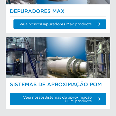
DEPURADORES MAX
Veja nossosDepuradores Max products
SISTEMAS DE APROXIMAÇÃO POM
Veja nossosSistemas de aproximação
POM products