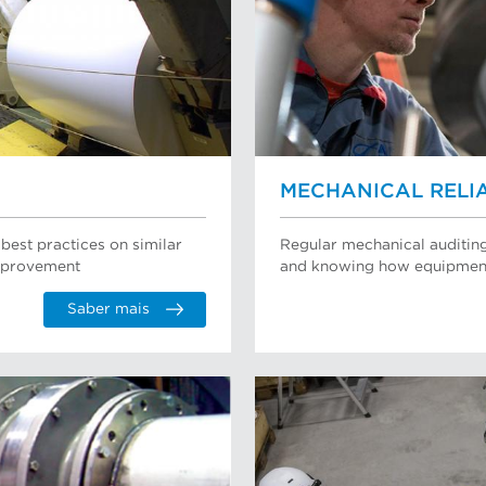
MECHANICAL RELIA
best practices on similar
Regular mechanical auditing
improvement
and knowing how equipment 
Saber mais