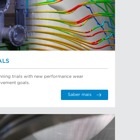
ALS
running trials with new performance wear
vement goals.
Saber mais