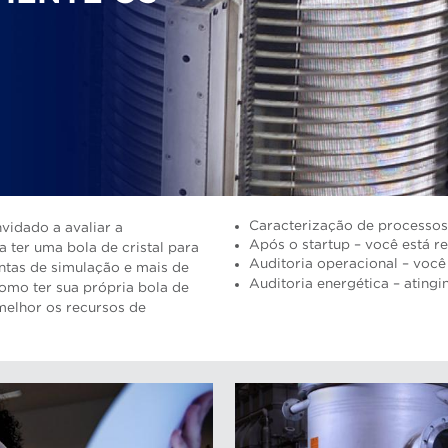
Caracterização de processos 
vidado a avaliar a
Após o startup – você está 
 ter uma bola de cristal para
Auditoria operacional – voc
ntas de simulação e mais de
Auditoria energética – atingi
omo ter sua própria bola de
 melhor os recursos de