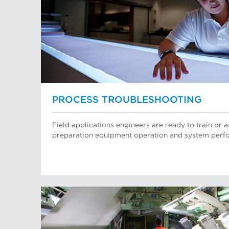
PROCESS TROUBLESHOOTING
Field applications engineers are ready to train or a
preparation equipment operation and system perf