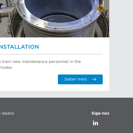
INSTALLATION
p train new maintenance personnel in the
linder.
Saber mais
e dados
Siga-nos