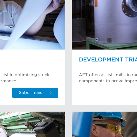
DEVELOPMENT TRI
ssist in optimizing stock
AFT often assists mills in 
ormance.
components to prove impro
Saber mais