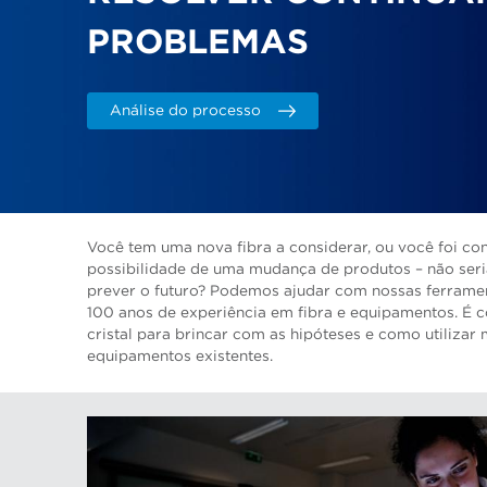
PROBLEMAS
Análise do processo
Você tem uma nova fibra a considerar, ou você foi con
possibilidade de uma mudança de produtos – não seria
prever o futuro? Podemos ajudar com nossas ferrame
100 anos de experiência em fibra e equipamentos. É c
cristal para brincar com as hipóteses e como utilizar
equipamentos existentes.