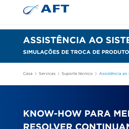
Depuração e separação de 
ASSISTÊNCIA AO SIS
SIMULAÇÕES DE TROCA DE PRODUTOS
Casa
Services
Suporte técnico
Assistência ao
KNOW-HOW PARA ME
RESOLVER CONTINUA