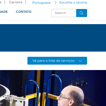
a
Carreira
Portuguese
Escolha o idioma
DADE
CONTATO
Vá para a lista de serviços