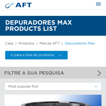
DEPURADORES MAX
PRODUCTS LIST
Casa
Produtos
Marcas AFT
Depuradores Max
Ir para a lista de produtos
FILTRE A SUA PESQUISA
FILTROS APLICADOS
Most popular first
Depuradores Max
MAIS FILTROS