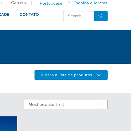
a
Carreira
Portuguese
Escolha o idioma
DADE
CONTATO
Ir para a lista de produtos
Most popular first