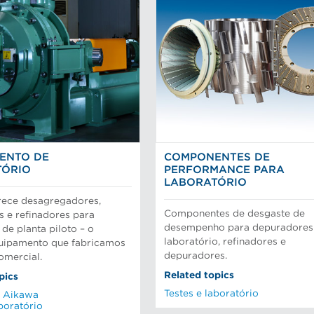
ENTO DE
COMPONENTES DE
TÓRIO
PERFORMANCE PARA
LABORATÓRIO
rece desagregadores,
Componentes de desgaste de
 e refinadores para
desempenho para depuradores
 de planta piloto – o
laboratório, refinadores e
ipamento que fabricamos
depuradores.
omercial.
Related topics
pics
Testes e laboratório
a Aikawa
aboratório