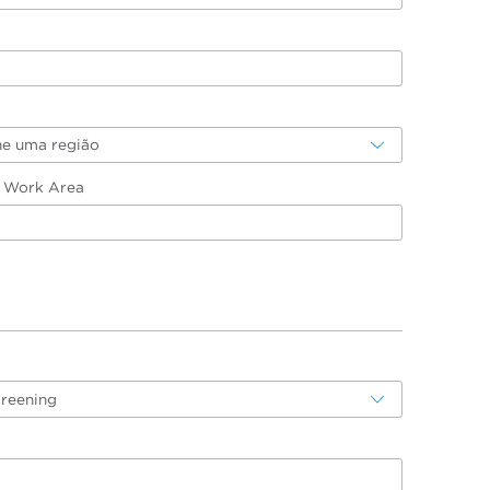
ne uma região
/ Work Area
creening