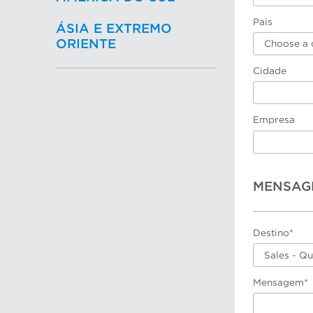
Pais
ÁSIA E EXTREMO
ORIENTE
Choose a 
Cidade
Empresa
MENSAG
Destino*
Sales - Q
Mensagem*