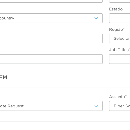
Estado
country
Região*
Selecio
Job Title 
EM
Assunto*
uote Request
Fiber S