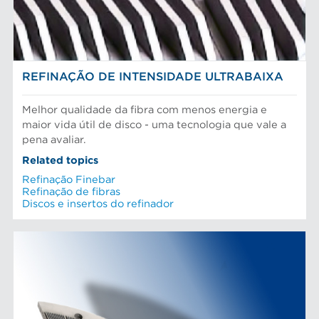
Pasta Mecanica
Refinação de fibras
SOLUÇÕES EM REFINAÇÃO
Testes e laboratório
REFINAÇÃO DE INTENSIDADE ULTRABAIXA
Melhor qualidade da fibra com menos energia e
maior vida útil de disco - uma tecnologia que vale a
pena avaliar.
Related topics
Refinação Finebar
Refinação de fibras
Discos e insertos do refinador