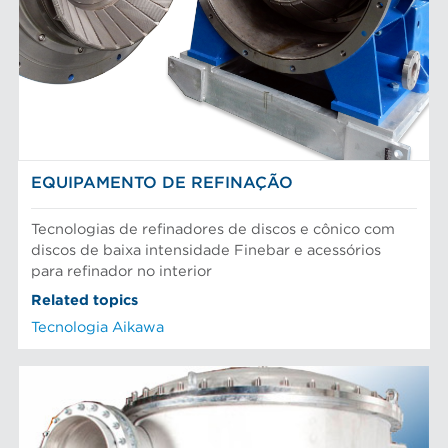
EQUIPAMENTO
Tecnologia Aikawa
Cilindros e placas industriais
Depuração e separação de alimentos
Peneiras
Fibras químicas
Preparação do material
Fibras recicladas
Sistema de aproximação
Pasta Mecanica
Refinação de fibras
SOLUÇÕES PARA PARTE ÚMIDA
Testes e laboratório
EQUIPAMENTO DE REFINAÇÃO
Tecnologias de refinadores de discos e cônico com
discos de baixa intensidade Finebar e acessórios
para refinador no interior
Related topics
Tecnologia Aikawa