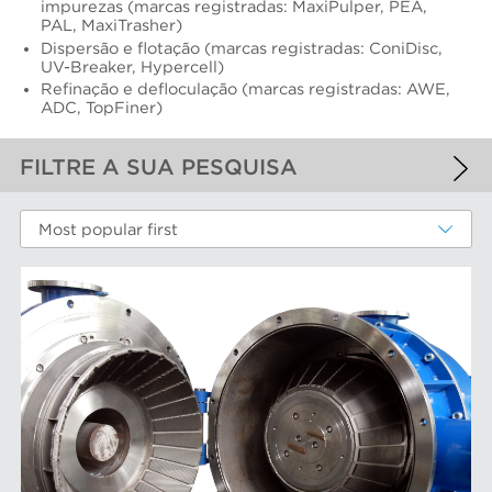
impurezas (marcas registradas: MaxiPulper, PEA,
PAL, MaxiTrasher)
Dispersão e flotação (marcas registradas: ConiDisc,
UV-Breaker, Hypercell)
Refinação e defloculação (marcas registradas: AWE,
ADC, TopFiner)
FILTRE A SUA PESQUISA
FILTROS APLICADOS
Most popular first
Tecnologia Aikawa
MAIS FILTROS
COMPONENTS DE DESGASTE DE
DESEMPENHO
Cestos peneira
MARCAS AFT
Discos e insertos do refinador
Elementos do filtro
Depuradores Max
MERCADOS
Placas depuradoras
Refinação Finebar
Rotores de depurador
Sistemas de aproximação POM
Aproximação da máquina de papel