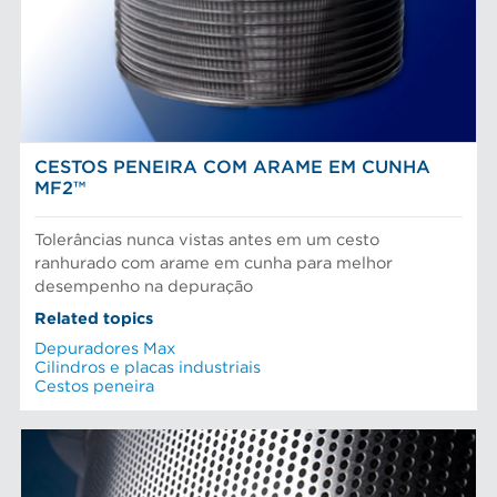
Peneiras
Fibras químicas
Preparação do material
Fibras recicladas
Sistema de aproximação
Pasta Mecanica
AFT- UMA EMPRESA MOVIDA POR
Refinação de fibras
Testes e laboratório
P&D
CESTOS PENEIRA COM ARAME EM CUNHA
MF2™
Tolerâncias nunca vistas antes em um cesto
ranhurado com arame em cunha para melhor
desempenho na depuração
Related topics
Depuradores Max
Cilindros e placas industriais
Cestos peneira