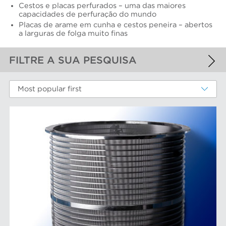
Cestos e placas perfurados – uma das maiores
capacidades de perfuração do mundo
Placas de arame em cunha e cestos peneira – abertos
a larguras de folga muito finas
FILTRE A SUA PESQUISA
FILTROS APLICADOS
Most popular first
Cilindros e placas industriais
MAIS FILTROS
COMPONENTS DE DESGASTE DE
DESEMPENHO
Cestos peneira
MARCAS AFT
Discos e insertos do refinador
Elementos do filtro
Depuradores Max
MERCADOS
Placas depuradoras
Refinação Finebar
Rotores de depurador
Sistemas de aproximação POM
Aproximação da máquina de papel
EQUIPAMENTO
Tecnologia Aikawa
Cilindros e placas industriais
Depuração e separação de alimentos