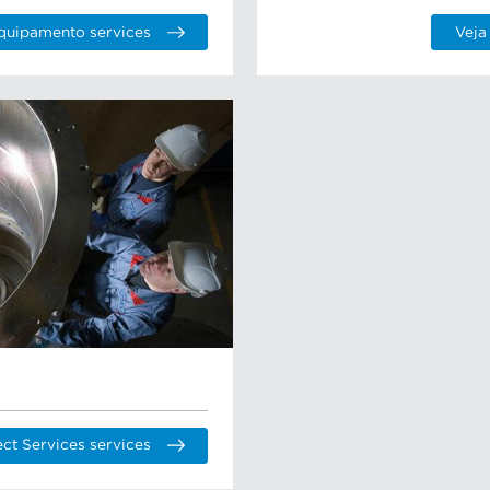
quipamento services
Veja
ct Services services