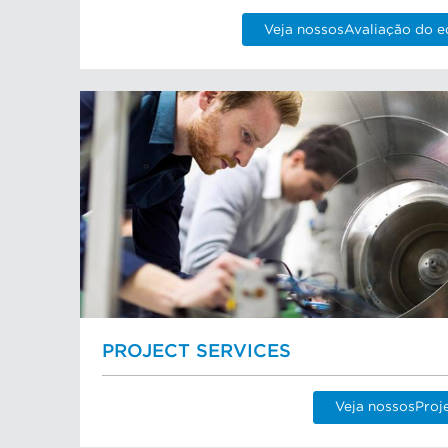
Veja nossosAvaliação do e
PROJECT SERVICES
Veja nossosProje