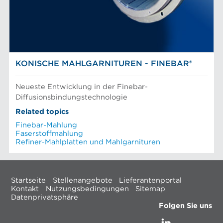
KONISCHE MAHLGARNITUREN - FINEBAR®
Neueste Entwicklung in der Finebar-
Diffusionsbindungstechnologie
Related topics
Finebar-Mahlung
Faserstoffmahlung
Refiner-Mahlplatten und Mahlgarnituren
Startseite
Stellenangebote
Lieferantenportal
Kontakt
Nutzungsbedingungen
Sitemap
Datenprivatsphäre
Folgen Sie uns