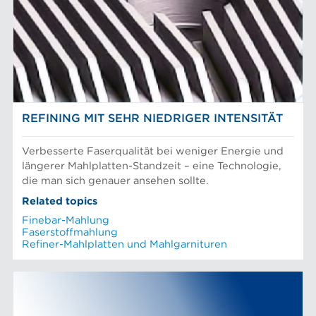
Mechanischer Faserstoff
Sortierer
Papiermaschinen Konstantteil
Stoffaufbereitung
Prüfung und Labor
Recyclingfasern
REFINERLÖSUNGEN
Siebkörbe und Mahlplatten für die Industrie
REFINING MIT SEHR NIEDRIGER INTENSITÄT
Verbesserte Faserqualität bei weniger Energie und
längerer Mahlplatten-Standzeit – eine Technologie,
die man sich genauer ansehen sollte.
Related topics
Finebar-Mahlung
Faserstoffmahlung
Refiner-Mahlplatten und Mahlgarnituren