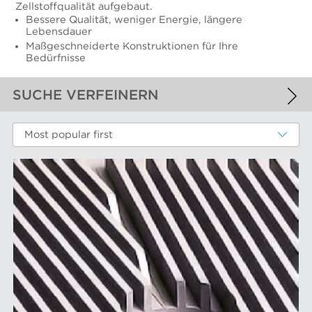
Zellstoffqualität aufgebaut.
Bessere Qualität, weniger Energie, längere
Lebensdauer
Maßgeschneiderte Konstruktionen für Ihre
Bedürfnisse
SUCHE VERFEINERN
ANGEWANDTE FILTER
Most popular first
Refiner-Mahlplatten und Mahlgarnituren
WEITERE FILTER
LEISTUNGSKOMPONENTEN
Filterelemente
AFT-MARKEN
Refiner-Mahlplatten und Mahlgarnituren
Siebbleche
Aikawa-Technologie
MÄRKTE
Siebkörbe
Finebar-Mahlung
Sortierer-Rotoren
Max-Sortierung
Chemiefasern
ANLAGE
POM-Konstantteilsysteme
Faserstoffmahlung
Lebensmittelsortierung und -trennung
Konstanter Teil