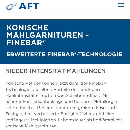
KONISCHE
MAHLGARNITUREN -
FINEBAR®
ERWEITERTE FINEBAR®-TECHNOLOGIE
NIEDER-INTENSITÄT-MAHLUNGEN
Konische Refiner können jetzt dank der Finebar-
Technologie dieselben Vorteile der niedrigen
Mahlintensität erreichen wie Scheibenrefiner. Mit
höherer Messerkantenlänge und besserer Metallurgie
liefern Finebar Refiner-Garnituren größere Faserstoff-
Festigkeiten, verbesserte Energieeffizienz und eine
verlängerte Mahlplatten-Lebensdauer als herkömmliche
konische Mahlgarnituren.