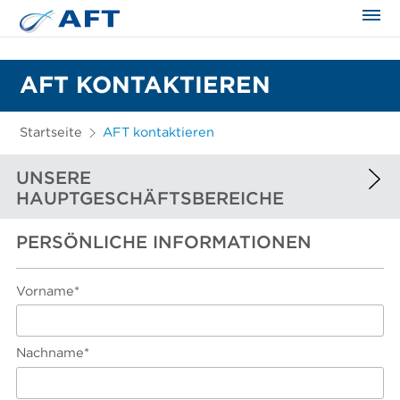
AFT KONTAKTIEREN
Startseite
AFT kontaktieren
UNSERE
HAUPTGESCHÄFTSBEREICHE
PERSÖNLICHE INFORMATIONEN
EUROPA UND AFRIKA
NORDAMERIKA
Vorname*
SÜDAMERIKA
ASIEN UND FERNOST
Nachname*