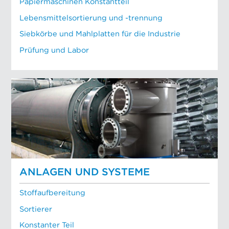
Papiermaschinen Konstantteil
Lebensmittelsortierung und -trennung
Siebkörbe und Mahlplatten für die Industrie
Prüfung und Labor
ANLAGEN UND SYSTEME
Stoffaufbereitung
Sortierer
Konstanter Teil