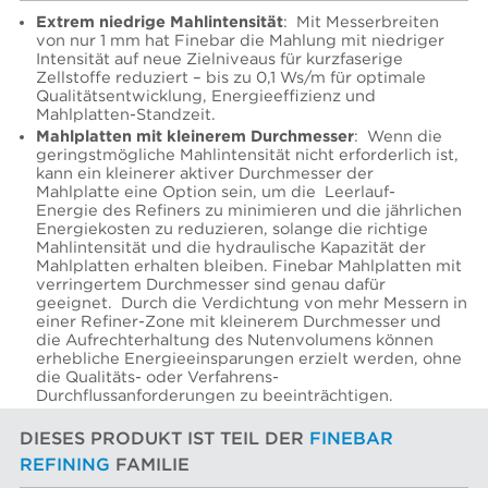
Extrem niedrige Mahlintensität
: Mit Messerbreiten
von nur 1 mm hat Finebar die Mahlung mit niedriger
Intensität auf neue Zielniveaus für kurzfaserige
Zellstoffe reduziert – bis zu 0,1 Ws/m für optimale
Qualitätsentwicklung, Energieeffizienz und
Mahlplatten-Standzeit.
Mahlplatten mit kleinerem Durchmesser
: Wenn die
geringstmögliche Mahlintensität nicht erforderlich ist,
kann ein kleinerer aktiver Durchmesser der
Mahlplatte eine Option sein, um die Leerlauf-
Energie des Refiners zu minimieren und die jährlichen
Energiekosten zu reduzieren, solange die richtige
Mahlintensität und die hydraulische Kapazität der
Mahlplatten erhalten bleiben. Finebar Mahlplatten mit
verringertem Durchmesser sind genau dafür
geeignet. Durch die Verdichtung von mehr Messern in
einer Refiner-Zone mit kleinerem Durchmesser und
die Aufrechterhaltung des Nutenvolumens können
erhebliche Energieeinsparungen erzielt werden, ohne
die Qualitäts- oder Verfahrens-
Durchflussanforderungen zu beeinträchtigen.
DIESES PRODUKT IST TEIL DER
FINEBAR
REFINING
FAMILIE