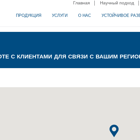
Главная
Научный подход
ПРОДУКЦИЯ
УСЛУГИ
О НАС
УСТОЙЧИВОЕ РАЗ
и сепарация в пищевой промышленности
аторное оборудование
ОТЕ С КЛИЕНТАМИ ДЛЯ СВЯЗИ С ВАШИМ РЕГ