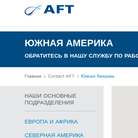
Сортирование 
Испытательное и лабор
ЮЖНАЯ АМЕРИКА
ОБРАТИТЕСЬ В НАШУ СЛУЖБУ ПО РАБ
Главная
Contact AFT
Южная Америка
НАШИ ОСНОВНЫЕ
ПОДРАЗДЕЛЕНИЯ
ЕВРОПА И АФРИКА
СЕВЕРНАЯ АМЕРИКА