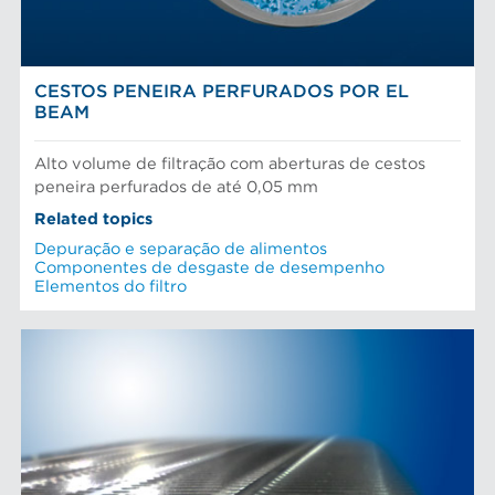
NOTICIAS AFT
Testes e laboratório
CESTOS PENEIRA PERFURADOS POR EL
BEAM
Alto volume de filtração com aberturas de cestos
peneira perfurados de até 0,05 mm
Related topics
Depuração e separação de alimentos
Componentes de desgaste de desempenho
Elementos do filtro