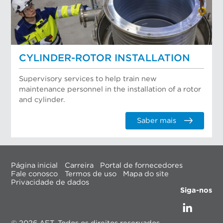
CYLINDER-ROTOR INSTALLATION
Supervisory services to help train new
maintenance personnel in the installation of a rotor
and cylinder.
Saber mais
Página inicial
Carreira
Portal de fornecedores
Fale conosco
Termos de uso
Mapa do site
Privacidade de dados
Siga-nos