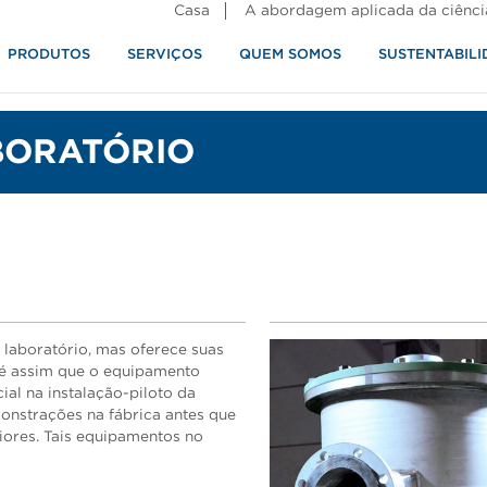
Casa
A abordagem aplicada da ciênci
PRODUTOS
SERVIÇOS
QUEM SOMOS
SUSTENTABILI
alimentos
BORATÓRIO
 laboratório, mas oferece suas
 é assim que o equipamento
al na instalação-piloto da
monstrações na fábrica antes que
iores. Tais equipamentos no