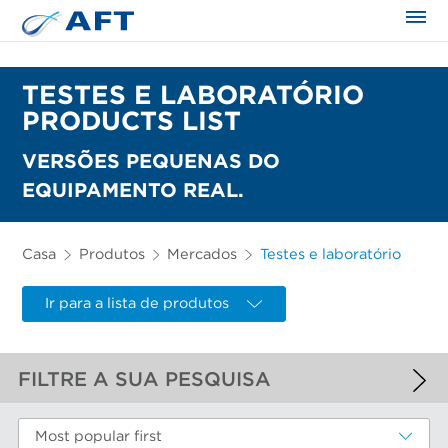
TESTES E LABORATÓRIO
PRODUCTS LIST
VERSÕES PEQUENAS DO
EQUIPAMENTO REAL.
Casa
Produtos
Mercados
Testes e laboratório
Ir para a lista de produtos
FILTRE A SUA PESQUISA
FILTROS APLICADOS
Most popular first