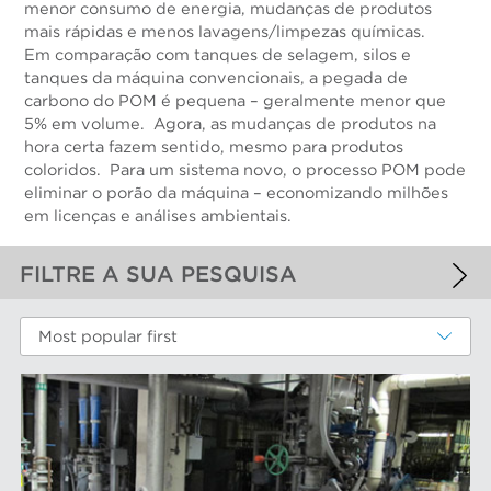
menor consumo de energia, mudanças de produtos
mais rápidas e menos lavagens/limpezas químicas.
Em comparação com tanques de selagem, silos e
tanques da máquina convencionais, a pegada de
carbono do POM é pequena – geralmente menor que
5% em volume. Agora, as mudanças de produtos na
hora certa fazem sentido, mesmo para produtos
coloridos. Para um sistema novo, o processo POM pode
eliminar o porão da máquina – economizando milhões
em licenças e análises ambientais.
FILTRE A SUA PESQUISA
FILTROS APLICADOS
Most popular first
Aproximação da máquina de papel
MAIS FILTROS
COMPONENTS DE DESGASTE DE
DESEMPENHO