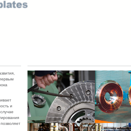
звития,
 первым
рока
чивает
ость и
 случае
тирования
 позволяет