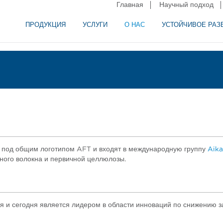
Главная
Научный подход
ПРОДУКЦИЯ
УСЛУГИ
О НАС
УСТОЙЧИВОЕ РАЗ
и сепарация в пищевой промышленности
аторное оборудование
 под общим логотипом AFT и входят в международную группу
Aik
рного волокна и первичной целлюлозы.
я и сегодня является лидером в области инноваций по снижению з