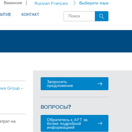
Вакансии
Russian Français
Выберите язык
ВИТИЕ
КОНТАКТ
Запросить
предложение
awa Group
–
ВОПРОСЫ?
Обратитесь к AFT за
атрат на
более подробной
информацией