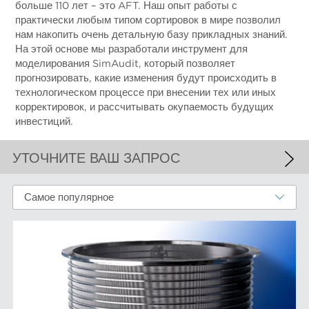
больше 110 лет – это AFT. Наш опыт работы с
практически любым типом сортировок в мире позволил
нам накопить очень детальную базу прикладных знаний.
На этой основе мы разработали инструмент для
моделирования SimAudit, который позволяет
прогнозировать, какие изменения будут происходить в
технологическом процессе при внесении тех или иных
корректировок, и рассчитывать окупаемость будущих
инвестиций.
УТОЧНИТЕ ВАШ ЗАПРОС
ПРИМЕНЕННЫЕ ФИЛЬТРЫ
Самое популярное
Цилиндрические сита для сортировок
БОЛЬШЕ ФИЛЬТРОВ
ОТВЕТСТВЕННЫЕ РАСХОДНЫЕ КОМПОНЕНТЫ
Размалывающая гарнитура
БРЕНДЫ AFT
Роторы для сортировок